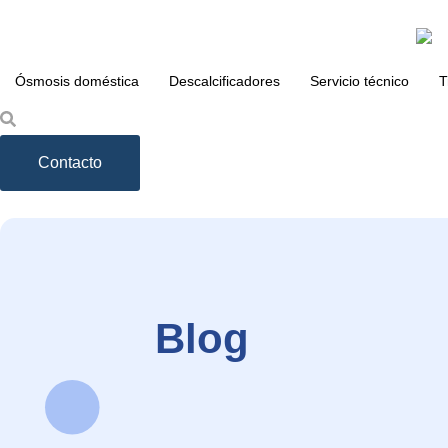
Saltar
Ósmosis doméstica
Descalcificadores
Servicio técnico
T
al
contenido
Contacto
Blog