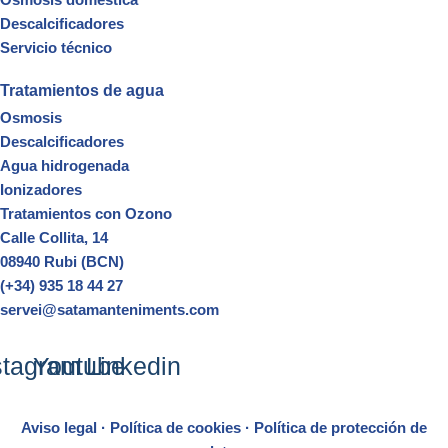
Descalcificadores
Servicio técnico
Tratamientos de agua
Osmosis
Descalcificadores
Agua hidrogenada
Ionizadores
Tratamientos con Ozono
Calle Collita, 14
08940 Rubi (BCN)
(+34) 935 18 44 27
servei@satamanteniments.com
stagram
Youtube
Linkedin
Aviso legal
·
Política de cookies
·
Política de protección de