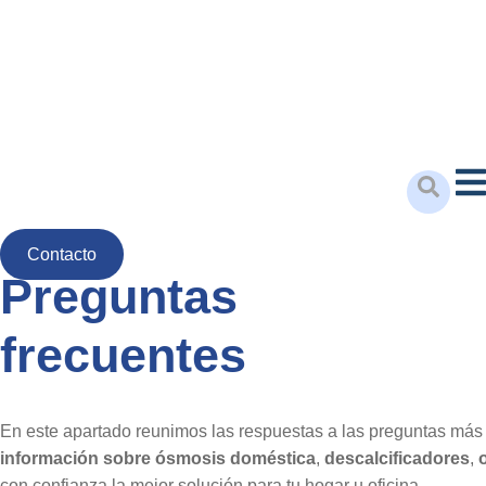
Saltar
al
contenido
ES
Contacto
Preguntas
frecuentes
En este apartado reunimos las respuestas a las preguntas más 
información sobre ósmosis doméstica
,
descalcificadores
,
con confianza la mejor solución para tu hogar u oficina.