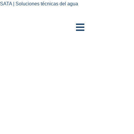
SATA | Soluciones técnicas del agua
Saltar
al
contenido
ES