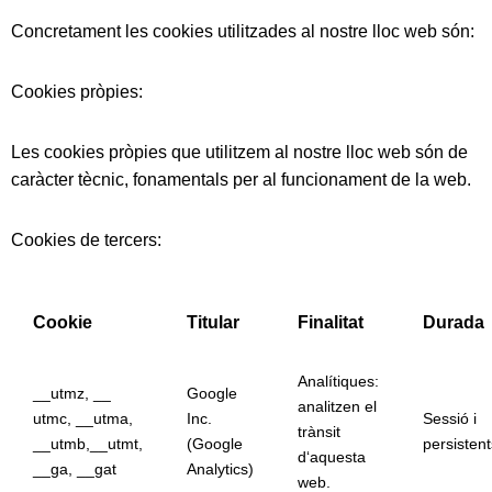
Concretament les cookies utilitzades al nostre lloc web són:
Cookies pròpies:
Les cookies pròpies que utilitzem al nostre lloc web són de
caràcter tècnic, fonamentals per al funcionament de la web.
Cookies de tercers:
Cookie
Titular
Finalitat
Durada
Analítiques:
__utmz, __
Google
analitzen el
utmc, __utma,
Inc.
Sessió i
trànsit
__utmb,__utmt,
(Google
persistent
dʻaquesta
__ga, __gat
Analytics)
web.