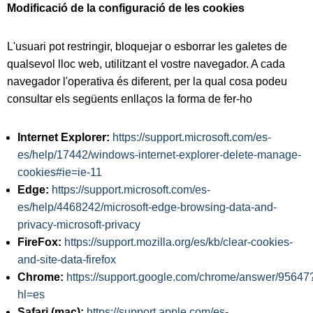
Modificació de la configuració de les cookies
L'usuari pot restringir, bloquejar o esborrar les galetes de
qualsevol lloc web, utilitzant el vostre navegador. A cada
navegador l'operativa és diferent, per la qual cosa podeu
consultar els següents enllaços la forma de fer-ho
Internet Explorer:
https://support.microsoft.com/es-
es/help/17442/windows-internet-explorer-delete-manage-
cookies#ie=ie-11
Edge:
https://support.microsoft.com/es-
es/help/4468242/microsoft-edge-browsing-data-and-
privacy-microsoft-privacy
FireFox:
https://support.mozilla.org/es/kb/clear-cookies-
and-site-data-firefox
Chrome:
https://support.google.com/chrome/answer/95647
hl=es
Safari (mac):
https://support.apple.com/es-