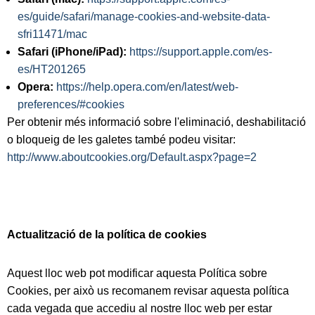
es/guide/safari/manage-cookies-and-website-data-
sfri11471/mac
Safari (iPhone/iPad):
https://support.apple.com/es-
es/HT201265
Opera:
https://help.opera.com/en/latest/web-
preferences/#cookies
Per obtenir més informació sobre l'eliminació, deshabilitació
o bloqueig de les galetes també podeu visitar:
http://www.aboutcookies.org/Default.aspx?page=2
Actualització de la política de cookies
Aquest lloc web pot modificar aquesta Política sobre
Cookies, per això us recomanem revisar aquesta política
cada vegada que accediu al nostre lloc web per estar