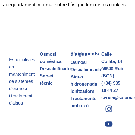
adequadament informat sobre l'ús que fem de les cookies.
Osmosi
Tractaments d’aigua
Calle
Especialistes
domèstica
Collita, 14
Osmosi
en
Descalcificadors
08940 Rubi
Descalcificadors
manteniment
Servei
(BCN)
Aigua
de sistemes
tècnic
(+34) 935
hidrogenada
d'osmosi
18 44 27
Ionitzadors
i
tractament
servei@satama
Tractaments
d'aigua
amb ozó