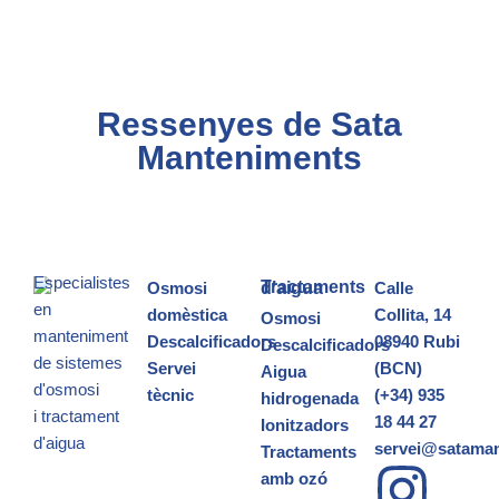
Ressenyes de Sata
Manteniments
Especialistes
Osmosi
Tractaments d’aigua
Calle
en
domèstica
Collita, 14
Osmosi
manteniment
Descalcificadors
08940 Rubi
Descalcificadors
de sistemes
Servei
(BCN)
Aigua
d'osmosi
tècnic
(+34) 935
hidrogenada
i
tractament
18 44 27
Ionitzadors
d'aigua
servei@satama
Tractaments
amb ozó