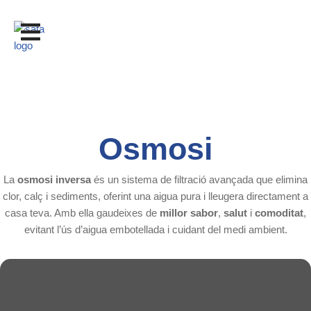
Saltar
al
contingut
A
Osmosi
La
osmosi inversa
és un sistema de filtració avançada que elimina
clor, calç i sediments, oferint una aigua pura i lleugera directament a
casa teva. Amb ella gaudeixes de
millor sabor
,
salut
i
comoditat
,
evitant l’ús d’aigua embotellada i cuidant del medi ambient.