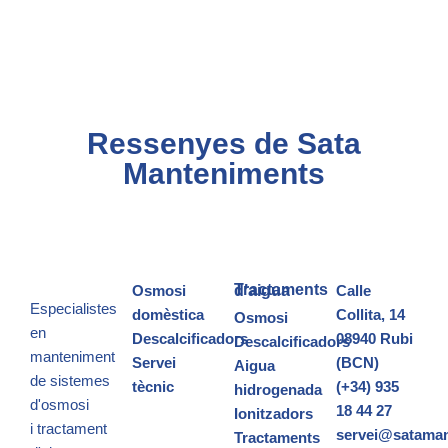
Ressenyes de Sata
Manteniments
Osmosi
Tractaments d’aigua
Calle
Especialistes
domèstica
Collita, 14
Osmosi
en
Descalcificadors
08940 Rubi
Descalcificadors
manteniment
Servei
(BCN)
Aigua
de sistemes
tècnic
(+34) 935
hidrogenada
d'osmosi
18 44 27
Ionitzadors
i
tractament
servei@satama
Tractaments