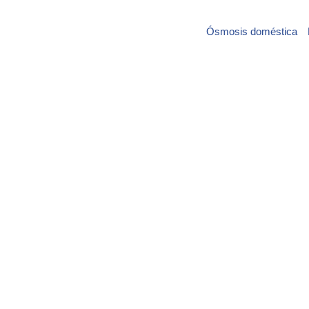
Ósmosis doméstica
Saltar
al
contenido
Declara