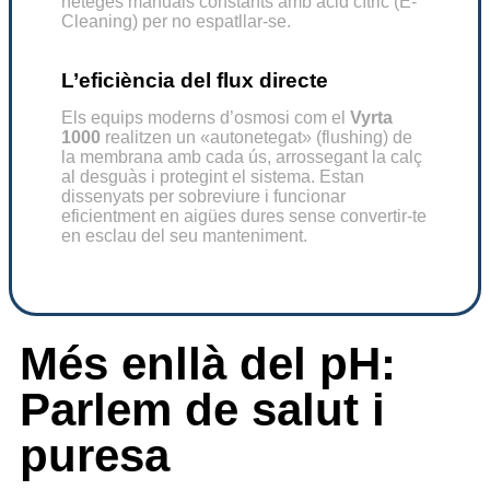
neteges manuals constants amb àcid cítric (E-
Cleaning) per no espatllar-se.
L’eficiència del flux directe
Els equips moderns d’osmosi com el
Vyrta
1000
realitzen un «autonetegat» (flushing) de
la membrana amb cada ús, arrossegant la calç
al desguàs i protegint el sistema. Estan
dissenyats per sobreviure i funcionar
eficientment en aigües dures sense convertir-te
en esclau del seu manteniment.
Més enllà del pH:
Parlem de salut i
puresa