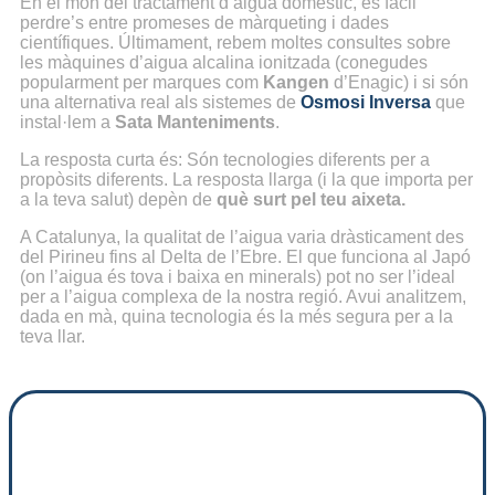
En el món del tractament d’aigua domèstic, és fàcil
perdre’s entre promeses de màrqueting i dades
científiques. Últimament, rebem moltes consultes sobre
les màquines d’aigua alcalina ionitzada (conegudes
popularment per marques com
Kangen
d’Enagic) i si són
una alternativa real als sistemes de
Osmosi Inversa
que
instal·lem a
Sata Manteniments
.
La resposta curta és: Són tecnologies diferents per a
propòsits diferents. La resposta llarga (i la que importa per
a la teva salut) depèn de
què surt pel teu aixeta.
A Catalunya, la qualitat de l’aigua varia dràsticament des
del Pirineu fins al Delta de l’Ebre. El que funciona al Japó
(on l’aigua és tova i baixa en minerals) pot no ser l’ideal
per a l’aigua complexa de la nostra regió. Avui analitzem,
dada en mà, quina tecnologia és la més segura per a la
teva llar.