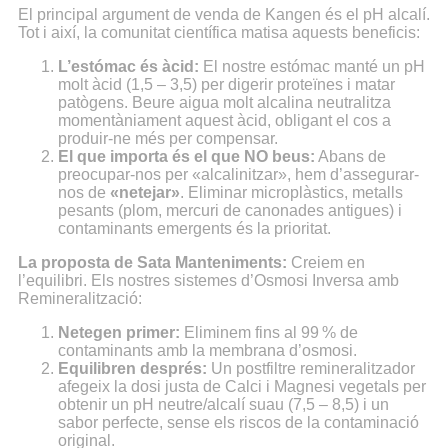
El principal argument de venda de Kangen és el pH alcalí.
Tot i així, la comunitat científica matisa aquests beneficis:
L’estómac és àcid:
El nostre estómac manté un pH
molt àcid (1,5 – 3,5) per digerir proteïnes i matar
patògens. Beure aigua molt alcalina neutralitza
momentàniament aquest àcid, obligant el cos a
produir-ne més per compensar.
El que importa és el que NO beus:
Abans de
preocupar-nos per «alcalinitzar», hem d’assegurar-
nos de
«netejar»
. Eliminar microplàstics, metalls
pesants (plom, mercuri de canonades antigues) i
contaminants emergents és la prioritat.
La proposta de Sata Manteniments:
Creiem en
l’equilibri. Els nostres sistemes d’Osmosi Inversa amb
Remineralització:
Netegen primer:
Eliminem fins al 99 % de
contaminants amb la membrana d’osmosi.
Equilibren després:
Un postfiltre remineralitzador
afegeix la dosi justa de Calci i Magnesi vegetals per
obtenir un pH neutre/alcalí suau (7,5 – 8,5) i un
sabor perfecte, sense els riscos de la contaminació
original.