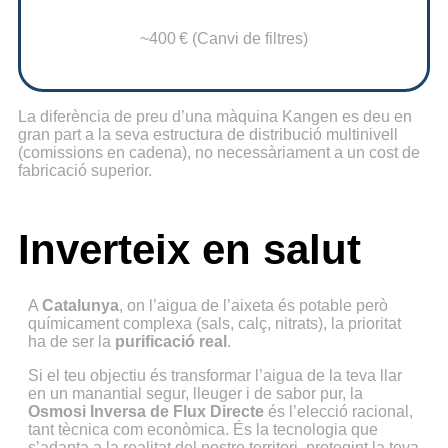
~400 € (Canvi de filtres)
La diferència de preu d’una màquina Kangen es deu en
gran part a la seva estructura de distribució multinivell
(comissions en cadena), no necessàriament a un cost de
fabricació superior.
Inverteix en salut
A
Catalunya
, on l’aigua de l’aixeta és potable però
químicament complexa (sals, calç, nitrats), la prioritat
ha de ser la
purificació real
.
Si el teu objectiu és transformar l’aigua de la teva llar
en un manantial segur, lleuger i de sabor pur, la
Osmosi Inversa de Flux Directe
és l’elecció racional,
tant tècnica com econòmica. És la tecnologia que
s’adapta a la realitat del nostre territori, protegint la teva