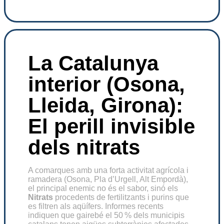
La Catalunya
interior (Osona,
Lleida, Girona):
El perill invisible
dels nitrats
A comarques amb una forta activitat agrícola i
ramadera (Osona, Pla d’Urgell, Alt Empordà),
el principal enemic no és el sabor, sinó els
Nitrats
procedents de fertilitzants i purins que
es filtren als aqüífers. Informes recents
indiquen que gairebé el 50 % dels municipis