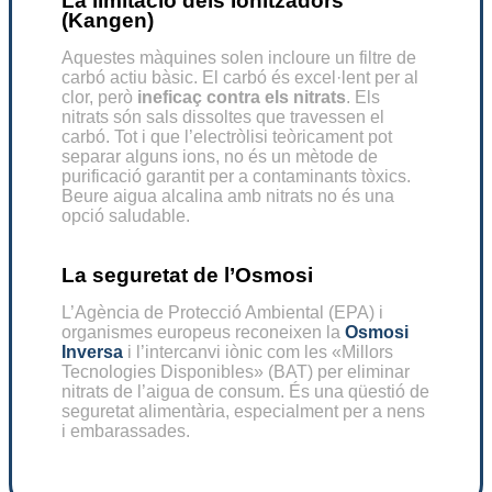
La limitació dels Ionitzadors
(Kangen)
Aquestes màquines solen incloure un filtre de
carbó actiu bàsic. El carbó és excel·lent per al
clor, però
ineficaç contra els nitrats
. Els
nitrats són sals dissoltes que travessen el
carbó. Tot i que l’electròlisi teòricament pot
separar alguns ions, no és un mètode de
purificació garantit per a contaminants tòxics.
Beure aigua alcalina amb nitrats no és una
opció saludable.
La seguretat de l’Osmosi
L’Agència de Protecció Ambiental (EPA) i
organismes europeus reconeixen la
Osmosi
Inversa
i l’intercanvi iònic com les «Millors
Tecnologies Disponibles» (BAT) per eliminar
nitrats de l’aigua de consum. És una qüestió de
seguretat alimentària, especialment per a nens
i embarassades.