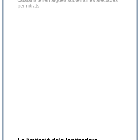
catalans tenen aigües subterrànies afectades
per nitrats.