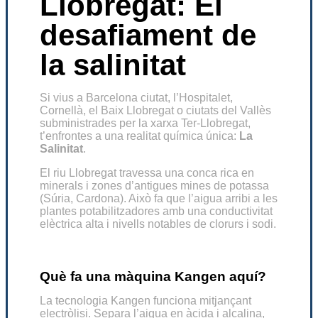
Llobregat: El
desafiament de
la salinitat
Si vius a Barcelona ciutat, l’Hospitalet,
Cornellà, el Baix Llobregat o ciutats del Vallès
subministrades per la xarxa Ter-Llobregat,
t’enfrontes a una realitat química única:
La
Salinitat
.
El riu Llobregat travessa una conca rica en
minerals i zones d’antigues mines de potassa
(Súria, Cardona). Això fa que l’aigua arribi a les
plantes potabilitzadores amb una conductivitat
elèctrica alta i nivells notables de clorurs i sodi.
Què fa una màquina Kangen aquí?
La tecnologia Kangen funciona mitjançant
electròlisi. Separa l’aigua en àcida i alcalina,