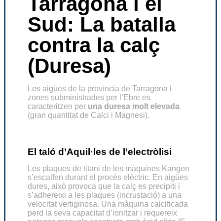
Tarragona i el
Sud: La batalla
contra la calç
(Duresa)
Les aigües de la província de Tarragona i
zones subministrades per l’Ebre es
caracteritzen per
una duresa molt elevada
(gran quantitat de Calci i Magnesi).
El taló d’Aquil·les de l’electròlisi
Les plaques de titani de les màquines Kangen
s’escalfen durant el procés elèctric. En aigües
dures, això provoca que la calç es precipiti i
s’adhereixi a les plaques (incrustació) a una
velocitat vertiginosa. Una màquina calcificada
perd la seva capacitat d’ionitzar i requereix