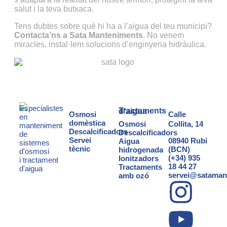
salut i la teva butxaca.
Tens dubtes sobre què hi ha a l’aigua del teu municipi?
Contacta’ns a Sata Manteniments
. No venem
miracles, instal·lem solucions d’enginyeria hidràulica.
Especialistes
Tractaments d’aigua
Osmosi
Calle
en
domèstica
Osmosi
Collita, 14
manteniment
Descalcificadors
Descalcificadors
de
Servei
08940 Rubi
Aigua
sistemes
tècnic
(BCN)
hidrogenada
d'osmosi
(+34) 935
Ionitzadors
i
tractament
18 44 27
Tractaments
d'aigua
servei@sataman
amb ozó