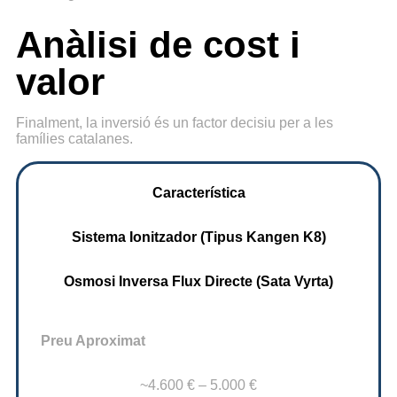
Anàlisi de cost i
valor
Finalment, la inversió és un factor decisiu per a les
famílies catalanes.
Característica
Sistema Ionitzador (Tipus Kangen K8)
Osmosi Inversa Flux Directe (Sata Vyrta)
Preu Aproximat
~4.600 € – 5.000 €