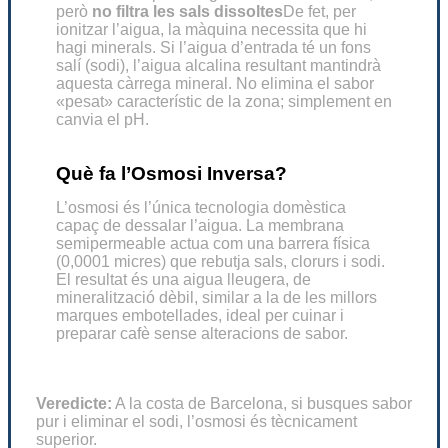
però
no filtra les sals dissoltes
De fet, per
ionitzar l’aigua, la màquina necessita que hi
hagi minerals. Si l’aigua d’entrada té un fons
salí (sodi), l’aigua alcalina resultant mantindrà
aquesta càrrega mineral. No elimina el sabor
«pesat» característic de la zona; simplement en
canvia el pH.
Què fa l’Osmosi Inversa?
L’osmosi és l’única tecnologia domèstica
capaç de dessalar l’aigua. La membrana
semipermeable actua com una barrera física
(0,0001 micres) que rebutja sals, clorurs i sodi.
El resultat és una aigua lleugera, de
mineralització dèbil, similar a la de les millors
marques embotellades, ideal per cuinar i
preparar cafè sense alteracions de sabor.
Veredicte:
A la costa de Barcelona, si busques sabor
pur i eliminar el sodi, l’osmosi és tècnicament
superior.