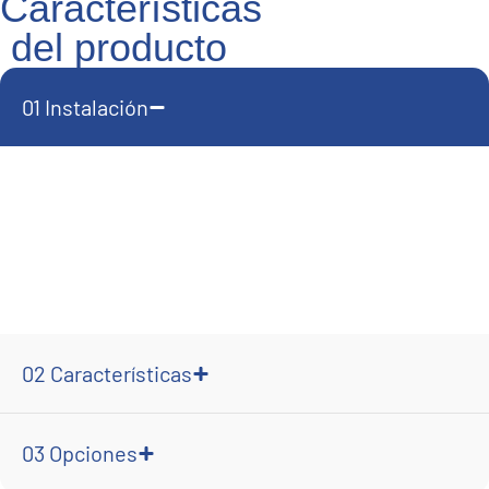
Características
del producto
01
Instalación
El
Purificador de Agua
BLUEDROP
se conecta a la red
doméstica con toma de agua, desagüe y conexión eléctrica (24
VDC, 42 W). Su tanque presurizado externo permite instalarlo
fácilmente bajo el fregadero sin ocupar demasiado espacio.
Requiere instalación por técnico especializado para asegurar un
montaje correcto y un rendimiento óptimo.
02
Características
03
Opciones