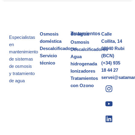
Osmosis
Tratamientos de agua
Calle
Especialistas
doméstica
Collita, 14
Osmosis
en
Descalcificadores
08940 Rubi
Descalcificadores
mantenimiento
Servicio
(BCN)
Agua
de sistemas
técnico
(+34) 935
hidrogenada
de osmosis
18 44 27
Ionizadores
y
tratamiento
servei@satama
Tratamientos
de agua
con Ozono